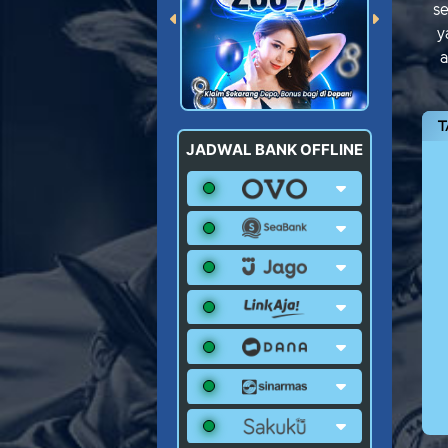
se
y
a
T
JADWAL BANK OFFLINE