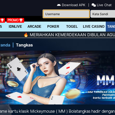
Download APK
Live Chat
O
PROMO
S
IDNLIVE
ARCADE
POKER
TOGEL
LIVE CASINO
TAN
 MERIAHKAN KEMERDEKAAN DIBULAN AGUSTUS BERSAMA
randa
Tangkas
ame kartu klasik Mickeymouse ( MM ) Bolatangkas hadir dengan 