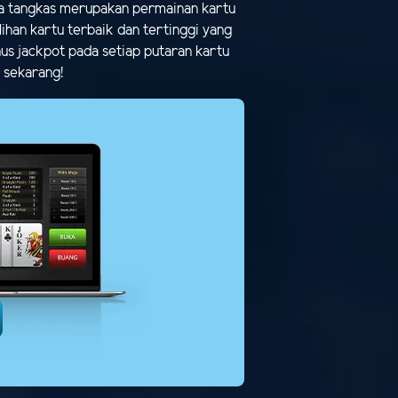
la tangkas merupakan permainan kartu
ihan kartu terbaik dan tertinggi yang
s jackpot pada setiap putaran kartu
 sekarang!