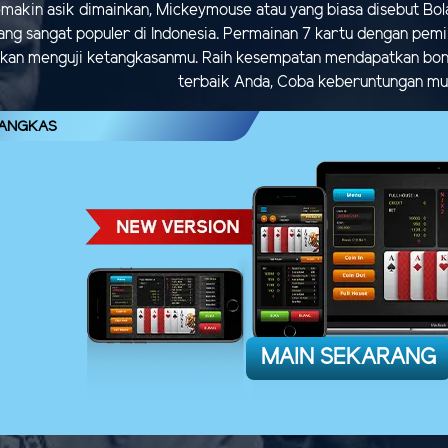
makin asik dimainkan, Mickeymouse atau yang biasa disebut Bo
ang sangat populer di Indonesia. Permainan 7 kartu dengan pemil
kan menguji ketangkasanmu. Raih kesempatan mendapatkan bonu
terbaik Anda, Coba keberuntungan mu
ANGKAS
MAIN SEKARANG